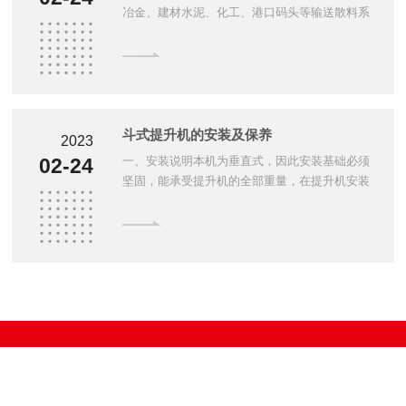
冶金、建材水泥、化工、港口码头等输送散料系
统，大量采用带式输送机。带式输送机是以胶
带、钢带、钢纤维带、塑料带和化纤带作为传送
物料和牵引工件的输送机械。皮带机担...
斗式提升机的安装及保养
2023
一、安装说明本机为垂直式，因此安装基础必须
02-24
坚固，能承受提升机的全部重量，在提升机安装
前必须对基础布置进行检查。安装提升机按以下
的顺序进行，在基础上根据图纸安设基础螺钉，
将提升机的下部区段暂时紧固于基础...