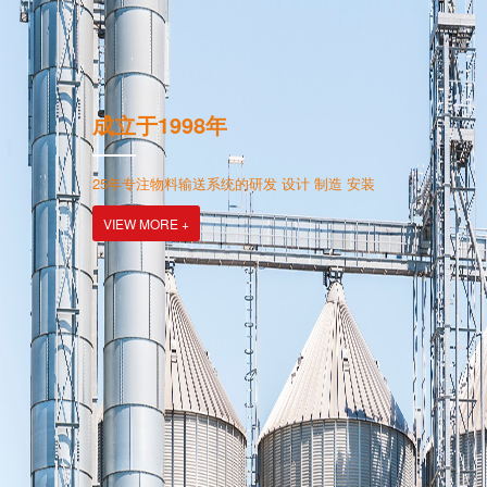
0757-85773493
50个
服务
成立于1998年
为客户提供全套输送设备和解决
案
售前设计规划，售中制造安装，售后培训保养
25年专注物料输送系统的研发 设计 制造 安装
研发设计 生产制造 工程规划 设
+
VIEW MORE +
VIEW MORE +
VIEW MORE 