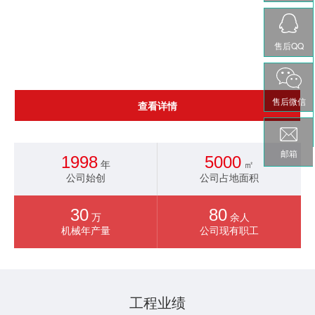
里，北临321国道（广佛新干线）及广佛高速沙贝出入口，交通方
便，地理位置优越。1998年建厂，主要从事各式输送设备，液压
设备，非标自动化设备的设计、制造、安装调试及维护工作。现有
售后QQ
高级工程师3人，工程师6人，高级技师、...
售后微信
查看详情
邮箱
1998
5000
年
㎡
公司始创
公司占地面积
30
80
万
余人
机械年产量
公司现有职工
工程业绩